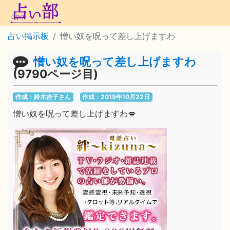
占い掲示板
憎い奴を呪って差し上げますわ
憎い奴を呪って差し上げますわ
(9790ページ目)
作成：鈴木吉子さん
作成：2019年10月22日
憎い奴を呪って差し上げますわ💋