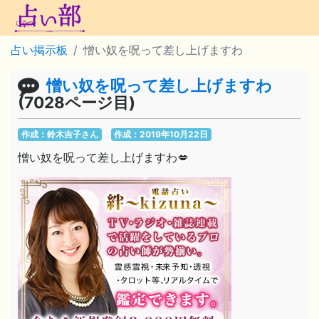
占い掲示板
憎い奴を呪って差し上げますわ
憎い奴を呪って差し上げますわ
(7028ページ目)
作成：鈴木吉子さん
作成：2019年10月22日
憎い奴を呪って差し上げますわ💋