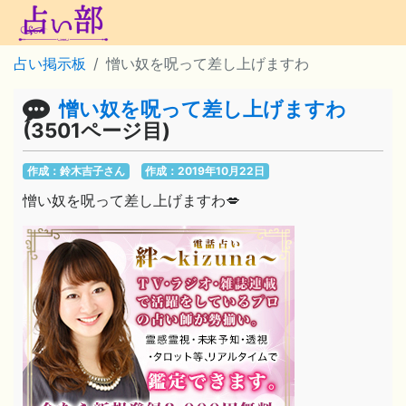
占い掲示板
憎い奴を呪って差し上げますわ
憎い奴を呪って差し上げますわ
(3501ページ目)
作成：鈴木吉子さん
作成：2019年10月22日
憎い奴を呪って差し上げますわ💋