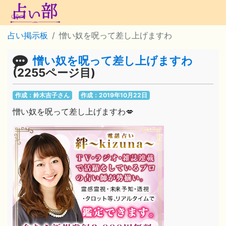
占い掲示板
憎い奴を呪って差し上げますわ
憎い奴を呪って差し上げますわ
(2255ページ目)
作成：鈴木吉子さん
作成：2019年10月22日
憎い奴を呪って差し上げますわ💋