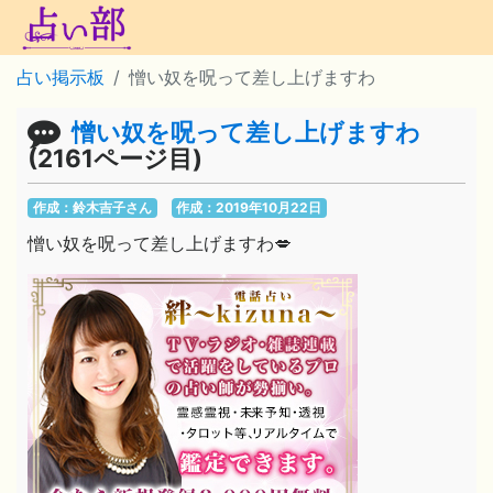
占い掲示板
憎い奴を呪って差し上げますわ
憎い奴を呪って差し上げますわ
(2161ページ目)
作成：鈴木吉子さん
作成：2019年10月22日
憎い奴を呪って差し上げますわ💋