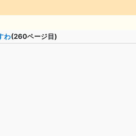
すわ
(260ページ目)