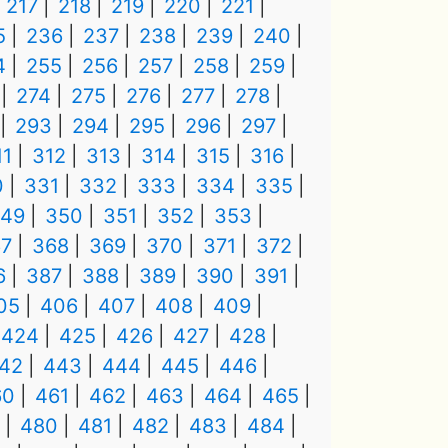
217
218
219
220
221
5
236
237
238
239
240
4
255
256
257
258
259
274
275
276
277
278
293
294
295
296
297
11
312
313
314
315
316
0
331
332
333
334
335
49
350
351
352
353
7
368
369
370
371
372
6
387
388
389
390
391
05
406
407
408
409
424
425
426
427
428
42
443
444
445
446
60
461
462
463
464
465
480
481
482
483
484