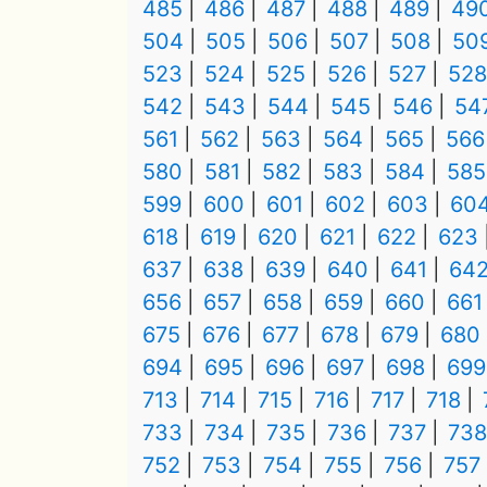
485
486
487
488
489
49
504
505
506
507
508
50
523
524
525
526
527
528
542
543
544
545
546
54
561
562
563
564
565
566
580
581
582
583
584
585
599
600
601
602
603
60
618
619
620
621
622
623
637
638
639
640
641
64
656
657
658
659
660
661
675
676
677
678
679
680
694
695
696
697
698
699
713
714
715
716
717
718
733
734
735
736
737
738
752
753
754
755
756
757