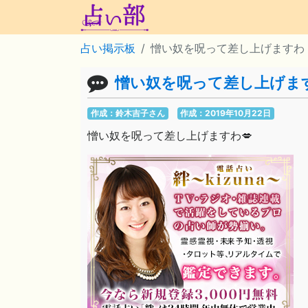
占い掲示板
憎い奴を呪って差し上げますわ
憎い奴を呪って差し上げま
作成：鈴木吉子さん
作成：2019年10月22日
憎い奴を呪って差し上げますわ💋