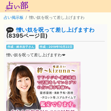
占い掲示板
憎い奴を呪って差し上げますわ
憎い奴を呪って差し上げますわ
(8395ページ目)
作成：鈴木吉子さん
作成：2019年10月22日
憎い奴を呪って差し上げますわ💋