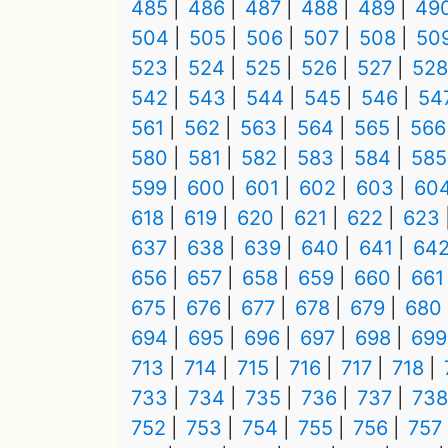
485
486
487
488
489
49
504
505
506
507
508
50
523
524
525
526
527
528
542
543
544
545
546
54
561
562
563
564
565
566
580
581
582
583
584
585
599
600
601
602
603
60
618
619
620
621
622
623
637
638
639
640
641
64
656
657
658
659
660
661
675
676
677
678
679
680
694
695
696
697
698
699
713
714
715
716
717
718
733
734
735
736
737
738
752
753
754
755
756
757