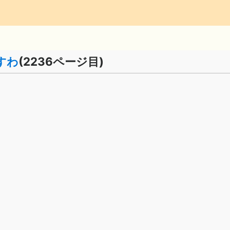
すわ
(2236ページ目)