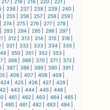
217
218
219
220
221
5
236
237
238
239
240
4
255
256
257
258
259
274
275
276
277
278
293
294
295
296
297
11
312
313
314
315
316
0
331
332
333
334
335
49
350
351
352
353
7
368
369
370
371
372
6
387
388
389
390
391
05
406
407
408
409
424
425
426
427
428
42
443
444
445
446
60
461
462
463
464
465
480
481
482
483
484