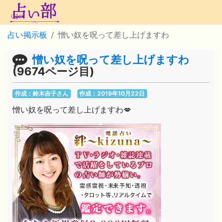
占い掲示板
憎い奴を呪って差し上げますわ
憎い奴を呪って差し上げますわ
(9674ページ目)
作成：鈴木吉子さん
作成：2019年10月22日
憎い奴を呪って差し上げますわ💋