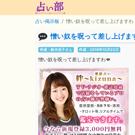
占い掲示板
憎い奴を呪って差し上げますわ
憎い奴を呪って差し上げま
作成：鈴木吉子さん
作成：2019年10月22日
憎い奴を呪って差し上げますわ💋