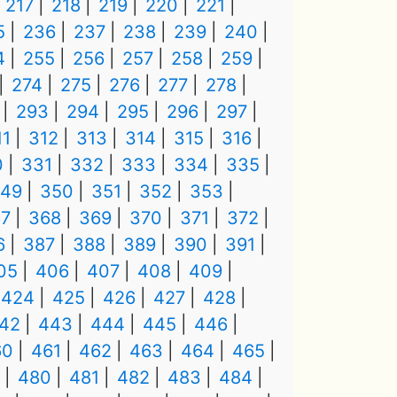
217
218
219
220
221
5
236
237
238
239
240
4
255
256
257
258
259
274
275
276
277
278
293
294
295
296
297
11
312
313
314
315
316
0
331
332
333
334
335
49
350
351
352
353
7
368
369
370
371
372
6
387
388
389
390
391
05
406
407
408
409
424
425
426
427
428
42
443
444
445
446
60
461
462
463
464
465
480
481
482
483
484