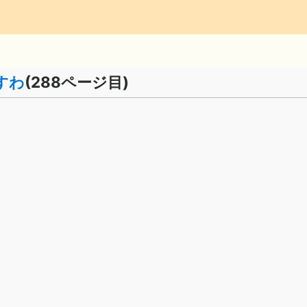
すわ
(288ページ目)