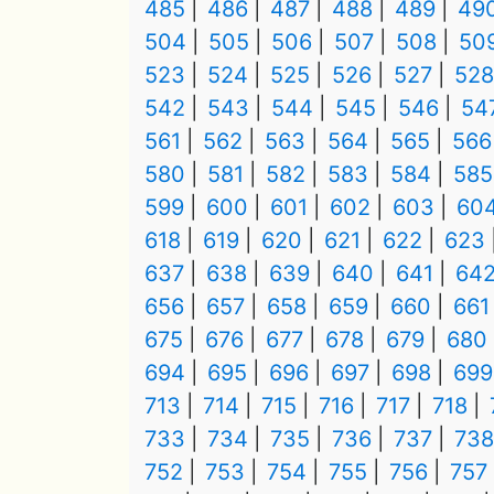
485
486
487
488
489
49
504
505
506
507
508
50
523
524
525
526
527
528
542
543
544
545
546
54
561
562
563
564
565
566
580
581
582
583
584
585
599
600
601
602
603
60
618
619
620
621
622
623
637
638
639
640
641
64
656
657
658
659
660
661
675
676
677
678
679
680
694
695
696
697
698
699
713
714
715
716
717
718
733
734
735
736
737
738
752
753
754
755
756
757