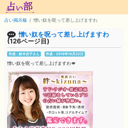
占い掲示板
憎い奴を呪って差し上げますわ
憎い奴を呪って差し上げますわ
(126ページ目)
作成：鈴木吉子さん
作成：2019年10月22日
憎い奴を呪って差し上げますわ💋