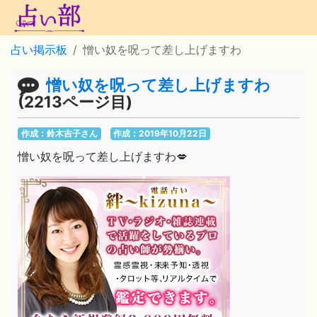
占い掲示板
憎い奴を呪って差し上げますわ
憎い奴を呪って差し上げますわ
(2213ページ目)
作成：鈴木吉子さん
作成：2019年10月22日
憎い奴を呪って差し上げますわ💋