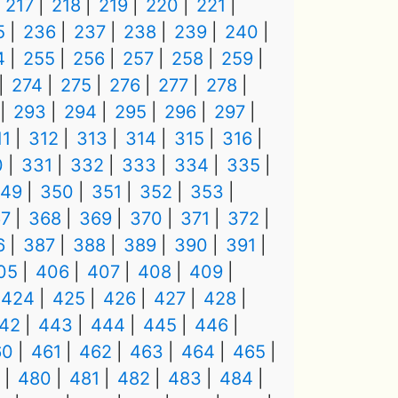
217
218
219
220
221
5
236
237
238
239
240
4
255
256
257
258
259
274
275
276
277
278
293
294
295
296
297
11
312
313
314
315
316
0
331
332
333
334
335
49
350
351
352
353
7
368
369
370
371
372
6
387
388
389
390
391
05
406
407
408
409
424
425
426
427
428
42
443
444
445
446
60
461
462
463
464
465
480
481
482
483
484