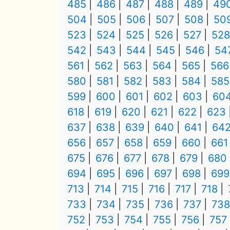
485
486
487
488
489
49
504
505
506
507
508
50
523
524
525
526
527
528
542
543
544
545
546
54
561
562
563
564
565
566
580
581
582
583
584
585
599
600
601
602
603
60
618
619
620
621
622
623
637
638
639
640
641
64
656
657
658
659
660
661
675
676
677
678
679
680
694
695
696
697
698
699
713
714
715
716
717
718
733
734
735
736
737
738
752
753
754
755
756
757