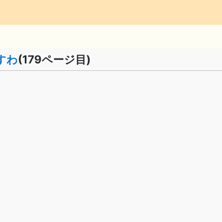
すわ
(179ページ目)