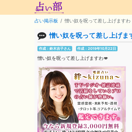
占い掲示板
憎い奴を呪って差し上げますわ
憎い奴を呪って差し上げま
作成：鈴木吉子さん
作成：2019年10月22日
憎い奴を呪って差し上げますわ💋