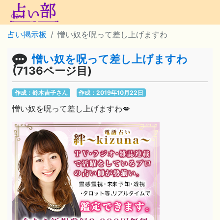
占い掲示板
憎い奴を呪って差し上げますわ
憎い奴を呪って差し上げますわ
(7136ページ目)
作成：鈴木吉子さん
作成：2019年10月22日
憎い奴を呪って差し上げますわ💋