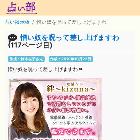
占い掲示板
憎い奴を呪って差し上げますわ
憎い奴を呪って差し上げますわ
(117ページ目)
作成：鈴木吉子さん
作成：2019年10月22日
憎い奴を呪って差し上げますわ💋