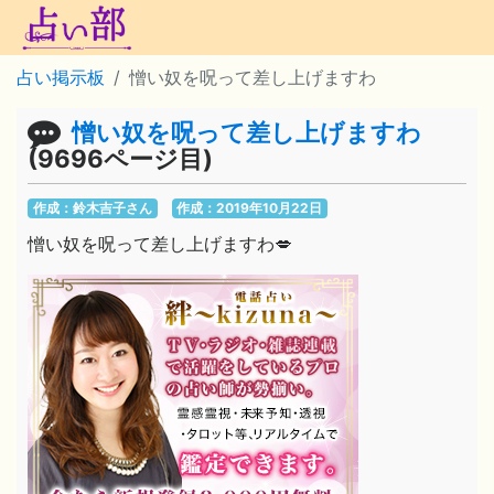
占い掲示板
憎い奴を呪って差し上げますわ
憎い奴を呪って差し上げますわ
(9696ページ目)
作成：鈴木吉子さん
作成：2019年10月22日
憎い奴を呪って差し上げますわ💋