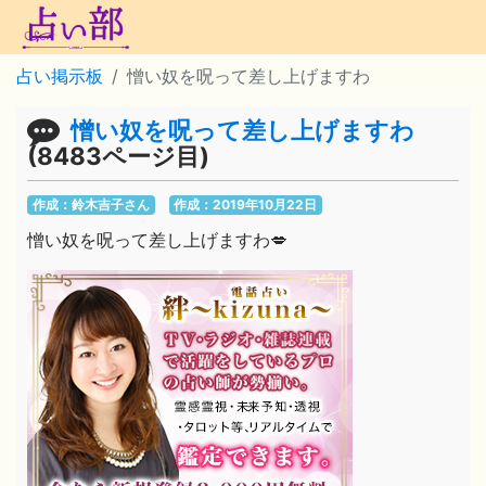
占い掲示板
憎い奴を呪って差し上げますわ
憎い奴を呪って差し上げますわ
(8483ページ目)
作成：鈴木吉子さん
作成：2019年10月22日
憎い奴を呪って差し上げますわ💋