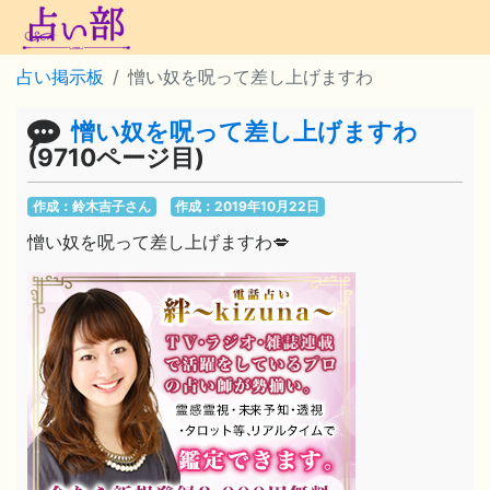
占い掲示板
憎い奴を呪って差し上げますわ
憎い奴を呪って差し上げますわ
(9710ページ目)
作成：鈴木吉子さん
作成：2019年10月22日
憎い奴を呪って差し上げますわ💋