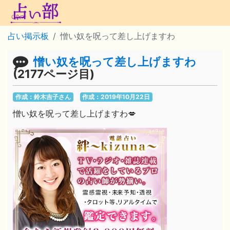
占い掲示板
憎い奴を呪って差し上げますわ
憎い奴を呪って差し上げますわ
(2177ページ目)
作成：鈴木吉子さん
作成：2019年10月22日
憎い奴を呪って差し上げますわ💋