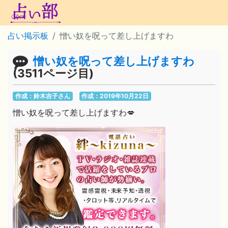
占い掲示板
憎い奴を呪って差し上げますわ
憎い奴を呪って差し上げますわ
(3511ページ目)
作成：鈴木吉子さん
作成：2019年10月22日
憎い奴を呪って差し上げますわ💋