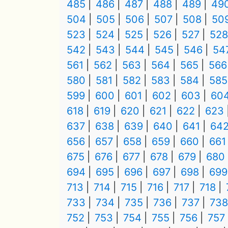
485
486
487
488
489
49
504
505
506
507
508
50
523
524
525
526
527
528
542
543
544
545
546
54
561
562
563
564
565
566
580
581
582
583
584
585
599
600
601
602
603
60
618
619
620
621
622
623
637
638
639
640
641
64
656
657
658
659
660
661
675
676
677
678
679
680
694
695
696
697
698
699
713
714
715
716
717
718
733
734
735
736
737
738
752
753
754
755
756
757