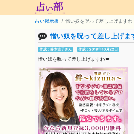
占い掲示板
憎い奴を呪って差し上げますわ
憎い奴を呪って差し上げま
作成：鈴木吉子さん
作成：2019年10月22日
憎い奴を呪って差し上げますわ💋