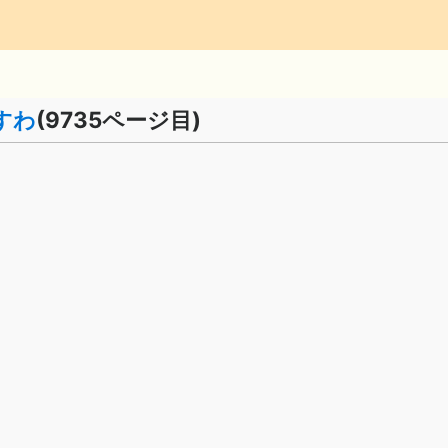
すわ
(9735ページ目)