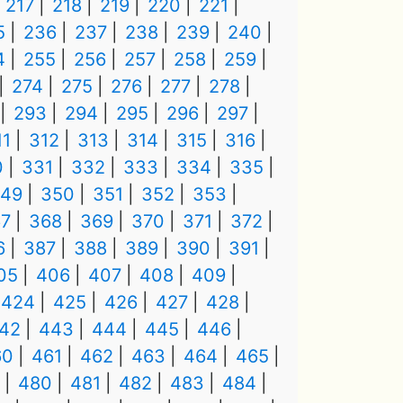
217
218
219
220
221
5
236
237
238
239
240
4
255
256
257
258
259
274
275
276
277
278
293
294
295
296
297
11
312
313
314
315
316
0
331
332
333
334
335
49
350
351
352
353
7
368
369
370
371
372
6
387
388
389
390
391
05
406
407
408
409
424
425
426
427
428
42
443
444
445
446
60
461
462
463
464
465
480
481
482
483
484