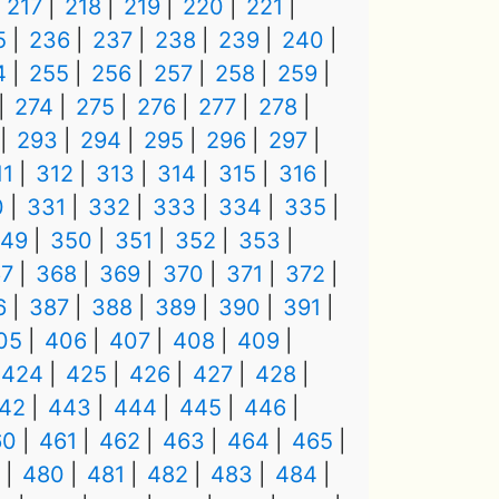
217
218
219
220
221
5
236
237
238
239
240
4
255
256
257
258
259
274
275
276
277
278
293
294
295
296
297
11
312
313
314
315
316
0
331
332
333
334
335
49
350
351
352
353
7
368
369
370
371
372
6
387
388
389
390
391
05
406
407
408
409
424
425
426
427
428
42
443
444
445
446
60
461
462
463
464
465
480
481
482
483
484