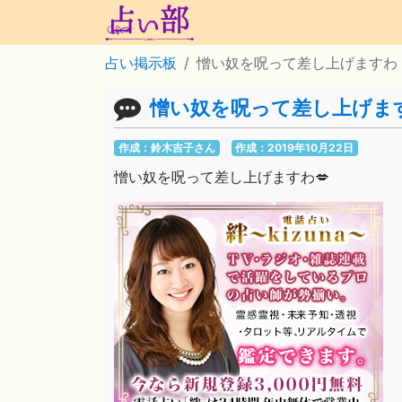
占い掲示板
憎い奴を呪って差し上げますわ
憎い奴を呪って差し上げま
作成：鈴木吉子さん
作成：2019年10月22日
憎い奴を呪って差し上げますわ💋