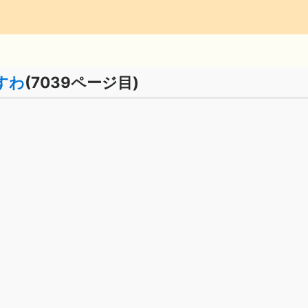
すわ
(7039ページ目)