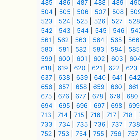
485
486
487
488
489
49
504
505
506
507
508
50
523
524
525
526
527
528
542
543
544
545
546
54
561
562
563
564
565
566
580
581
582
583
584
585
599
600
601
602
603
60
618
619
620
621
622
623
637
638
639
640
641
64
656
657
658
659
660
661
675
676
677
678
679
680
694
695
696
697
698
699
713
714
715
716
717
718
733
734
735
736
737
738
752
753
754
755
756
757