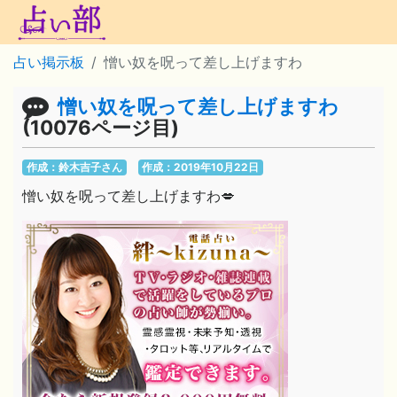
占い掲示板
憎い奴を呪って差し上げますわ
憎い奴を呪って差し上げますわ
(10076ページ目)
作成：鈴木吉子さん
作成：2019年10月22日
憎い奴を呪って差し上げますわ💋