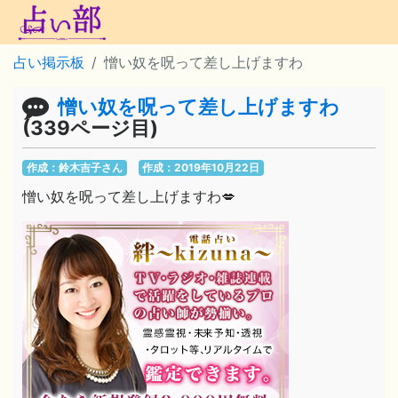
占い掲示板
憎い奴を呪って差し上げますわ
憎い奴を呪って差し上げますわ
(339ページ目)
作成：鈴木吉子さん
作成：2019年10月22日
憎い奴を呪って差し上げますわ💋