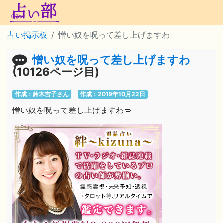
占い掲示板
憎い奴を呪って差し上げますわ
憎い奴を呪って差し上げますわ
(10126ページ目)
作成：鈴木吉子さん
作成：2019年10月22日
憎い奴を呪って差し上げますわ💋