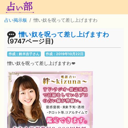
占い掲示板
憎い奴を呪って差し上げますわ
憎い奴を呪って差し上げますわ
(9747ページ目)
作成：鈴木吉子さん
作成：2019年10月22日
憎い奴を呪って差し上げますわ💋