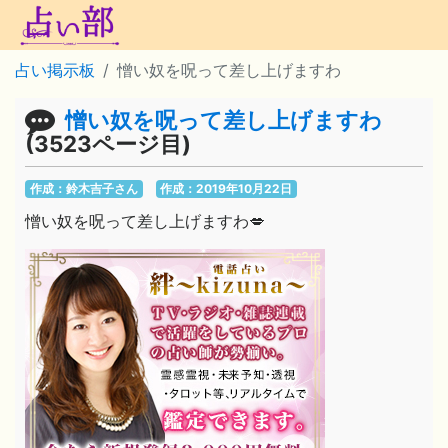
占い掲示板
憎い奴を呪って差し上げますわ
憎い奴を呪って差し上げますわ
(3523ページ目)
作成：鈴木吉子さん
作成：2019年10月22日
憎い奴を呪って差し上げますわ💋