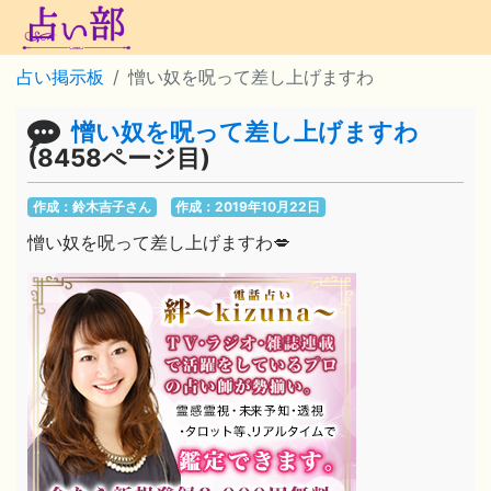
占い掲示板
憎い奴を呪って差し上げますわ
憎い奴を呪って差し上げますわ
(8458ページ目)
作成：鈴木吉子さん
作成：2019年10月22日
憎い奴を呪って差し上げますわ💋