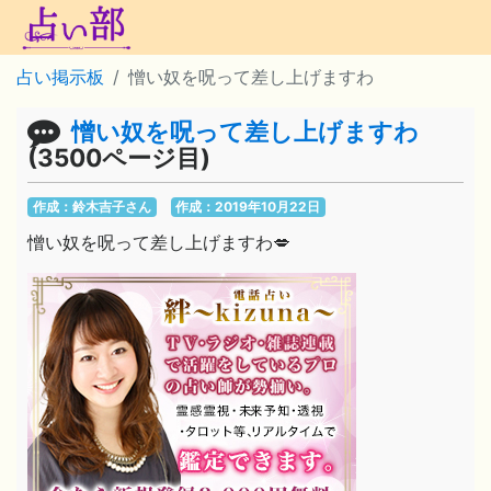
占い掲示板
憎い奴を呪って差し上げますわ
憎い奴を呪って差し上げますわ
(3500ページ目)
作成：鈴木吉子さん
作成：2019年10月22日
憎い奴を呪って差し上げますわ💋