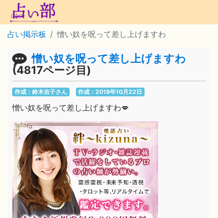
占い掲示板
憎い奴を呪って差し上げますわ
憎い奴を呪って差し上げますわ
(4817ページ目)
作成：鈴木吉子さん
作成：2019年10月22日
憎い奴を呪って差し上げますわ💋