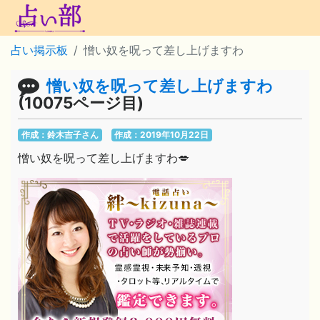
占い掲示板
憎い奴を呪って差し上げますわ
憎い奴を呪って差し上げますわ
(10075ページ目)
作成：鈴木吉子さん
作成：2019年10月22日
憎い奴を呪って差し上げますわ💋