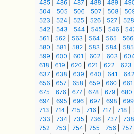
485
486
487
488
489
49
504
505
506
507
508
50
523
524
525
526
527
528
542
543
544
545
546
54
561
562
563
564
565
566
580
581
582
583
584
585
599
600
601
602
603
60
618
619
620
621
622
623
637
638
639
640
641
64
656
657
658
659
660
661
675
676
677
678
679
680
694
695
696
697
698
699
713
714
715
716
717
718
733
734
735
736
737
738
752
753
754
755
756
757