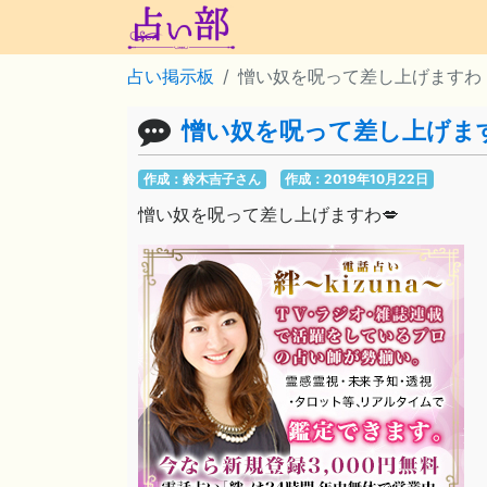
占い掲示板
憎い奴を呪って差し上げますわ
憎い奴を呪って差し上げま
作成：鈴木吉子さん
作成：2019年10月22日
憎い奴を呪って差し上げますわ💋