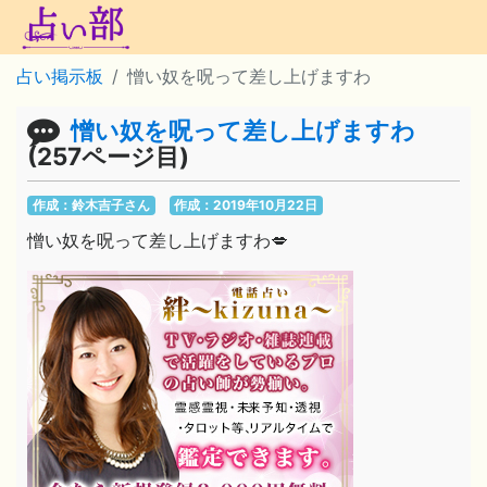
占い掲示板
憎い奴を呪って差し上げますわ
憎い奴を呪って差し上げますわ
(257ページ目)
作成：鈴木吉子さん
作成：2019年10月22日
憎い奴を呪って差し上げますわ💋