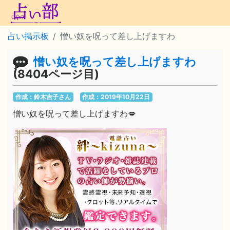
占い掲示板
憎い奴を呪って差し上げますわ
憎い奴を呪って差し上げますわ
(8404ページ目)
作成：鈴木吉子さん
作成：2019年10月22日
憎い奴を呪って差し上げますわ💋