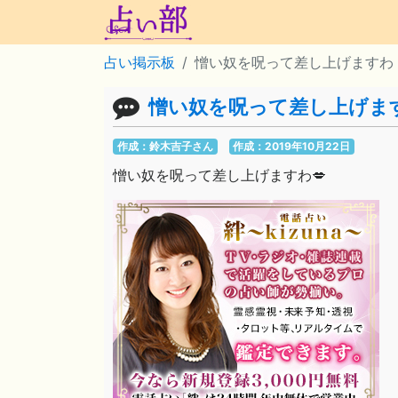
占い掲示板
憎い奴を呪って差し上げますわ
憎い奴を呪って差し上げま
作成：鈴木吉子さん
作成：2019年10月22日
憎い奴を呪って差し上げますわ💋