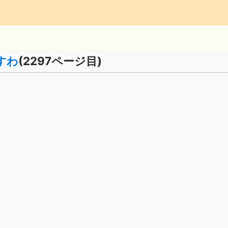
すわ
(2297ページ目)