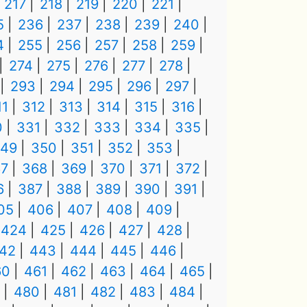
217
218
219
220
221
5
236
237
238
239
240
4
255
256
257
258
259
274
275
276
277
278
293
294
295
296
297
11
312
313
314
315
316
0
331
332
333
334
335
49
350
351
352
353
7
368
369
370
371
372
6
387
388
389
390
391
05
406
407
408
409
424
425
426
427
428
42
443
444
445
446
60
461
462
463
464
465
480
481
482
483
484