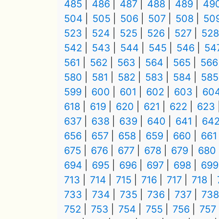
485
486
487
488
489
49
504
505
506
507
508
50
523
524
525
526
527
528
542
543
544
545
546
54
561
562
563
564
565
566
580
581
582
583
584
585
599
600
601
602
603
60
618
619
620
621
622
623
637
638
639
640
641
64
656
657
658
659
660
661
675
676
677
678
679
680
694
695
696
697
698
699
713
714
715
716
717
718
733
734
735
736
737
738
752
753
754
755
756
757