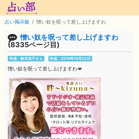
占い掲示板
憎い奴を呪って差し上げますわ
憎い奴を呪って差し上げますわ
(8335ページ目)
作成：鈴木吉子さん
作成：2019年10月22日
憎い奴を呪って差し上げますわ💋