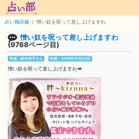
占い掲示板
憎い奴を呪って差し上げますわ
憎い奴を呪って差し上げますわ
(9768ページ目)
作成：鈴木吉子さん
作成：2019年10月22日
憎い奴を呪って差し上げますわ💋