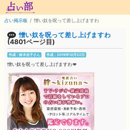
占い掲示板
憎い奴を呪って差し上げますわ
憎い奴を呪って差し上げますわ
(4801ページ目)
作成：鈴木吉子さん
作成：2019年10月22日
憎い奴を呪って差し上げますわ💋