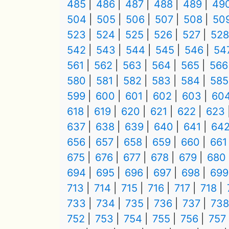
485
486
487
488
489
49
504
505
506
507
508
50
523
524
525
526
527
528
542
543
544
545
546
54
561
562
563
564
565
566
580
581
582
583
584
585
599
600
601
602
603
60
618
619
620
621
622
623
637
638
639
640
641
64
656
657
658
659
660
661
675
676
677
678
679
680
694
695
696
697
698
699
713
714
715
716
717
718
733
734
735
736
737
738
752
753
754
755
756
757