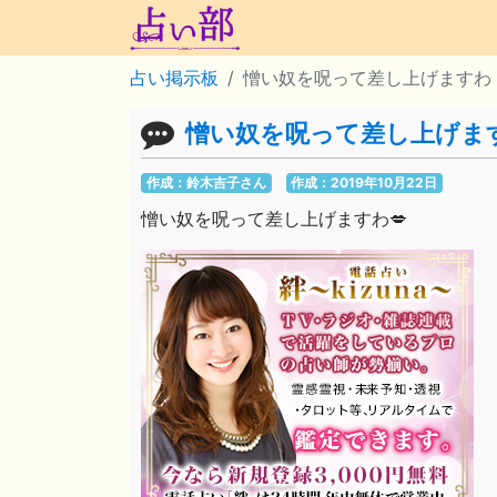
占い掲示板
憎い奴を呪って差し上げますわ
憎い奴を呪って差し上げま
作成：鈴木吉子さん
作成：2019年10月22日
憎い奴を呪って差し上げますわ💋