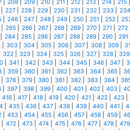
7
208
209
210
211
212
213
214
215
227
228
229
230
231
232
233
23
5
246
247
248
249
250
251
252
25
265
266
267
268
269
270
271
272
284
285
286
287
288
289
290
291
2
303
304
305
306
307
308
309
3
322
323
324
325
326
327
328
329
0
341
342
343
344
345
346
347
3
8
359
360
361
362
363
364
365
3
378
379
380
381
382
383
384
38
6
397
398
399
400
401
402
403
4
416
417
418
419
420
421
422
423
4
435
436
437
438
439
440
441
4
2
453
454
455
456
457
458
459
4
472
473
474
475
476
477
478
479