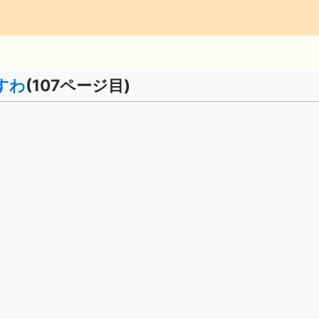
すわ
(107ページ目)