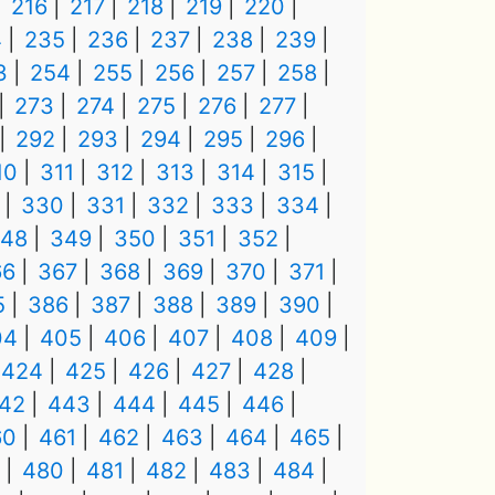
216
217
218
219
220
4
235
236
237
238
239
3
254
255
256
257
258
273
274
275
276
277
292
293
294
295
296
10
311
312
313
314
315
330
331
332
333
334
48
349
350
351
352
66
367
368
369
370
371
5
386
387
388
389
390
04
405
406
407
408
409
424
425
426
427
428
42
443
444
445
446
60
461
462
463
464
465
480
481
482
483
484