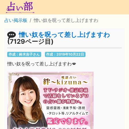
占い掲示板
憎い奴を呪って差し上げますわ
憎い奴を呪って差し上げますわ
(7129ページ目)
作成：鈴木吉子さん
作成：2019年10月22日
憎い奴を呪って差し上げますわ💋