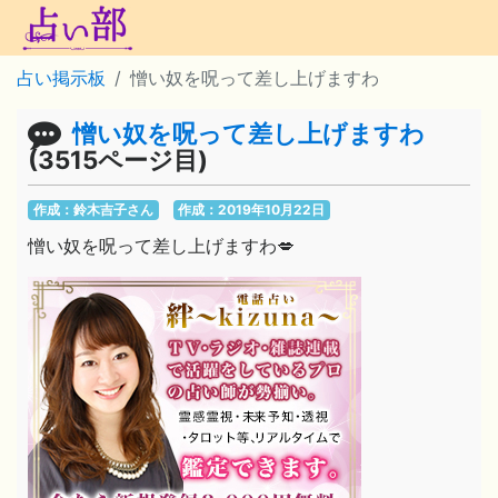
占い掲示板
憎い奴を呪って差し上げますわ
憎い奴を呪って差し上げますわ
(3515ページ目)
作成：鈴木吉子さん
作成：2019年10月22日
憎い奴を呪って差し上げますわ💋