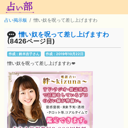
占い掲示板
憎い奴を呪って差し上げますわ
憎い奴を呪って差し上げますわ
(8426ページ目)
作成：鈴木吉子さん
作成：2019年10月22日
憎い奴を呪って差し上げますわ💋