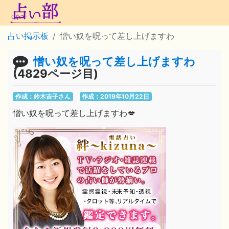
占い掲示板
憎い奴を呪って差し上げますわ
憎い奴を呪って差し上げますわ
(4829ページ目)
作成：鈴木吉子さん
作成：2019年10月22日
憎い奴を呪って差し上げますわ💋