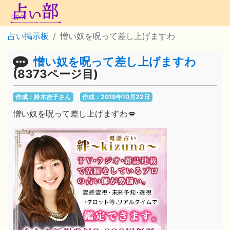
占い掲示板
憎い奴を呪って差し上げますわ
憎い奴を呪って差し上げますわ
(8373ページ目)
作成：鈴木吉子さん
作成：2019年10月22日
憎い奴を呪って差し上げますわ💋