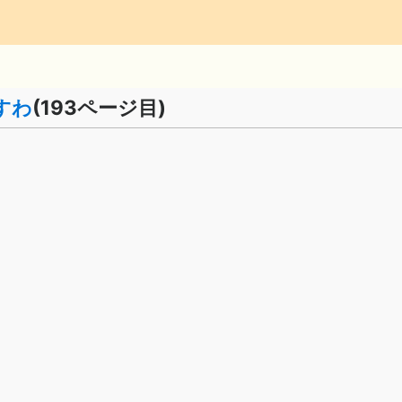
すわ
(193ページ目)