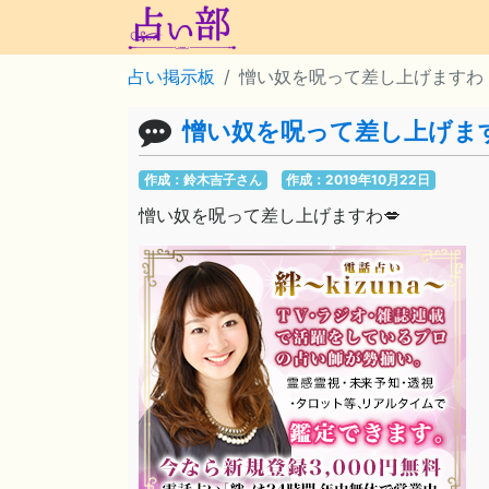
占い掲示板
憎い奴を呪って差し上げますわ
憎い奴を呪って差し上げま
作成：鈴木吉子さん
作成：2019年10月22日
憎い奴を呪って差し上げますわ💋