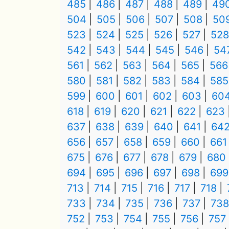
485
486
487
488
489
49
504
505
506
507
508
50
523
524
525
526
527
528
542
543
544
545
546
54
561
562
563
564
565
566
580
581
582
583
584
585
599
600
601
602
603
60
618
619
620
621
622
623
637
638
639
640
641
64
656
657
658
659
660
661
675
676
677
678
679
680
694
695
696
697
698
699
713
714
715
716
717
718
733
734
735
736
737
738
752
753
754
755
756
757