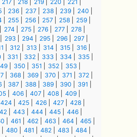
217
218
219
220
221
5
236
237
238
239
240
4
255
256
257
258
259
274
275
276
277
278
293
294
295
296
297
11
312
313
314
315
316
0
331
332
333
334
335
49
350
351
352
353
7
368
369
370
371
372
6
387
388
389
390
391
05
406
407
408
409
424
425
426
427
428
42
443
444
445
446
60
461
462
463
464
465
480
481
482
483
484