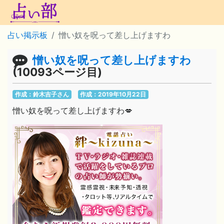
占い掲示板
憎い奴を呪って差し上げますわ
憎い奴を呪って差し上げますわ
(10093ページ目)
作成：鈴木吉子さん
作成：2019年10月22日
憎い奴を呪って差し上げますわ💋