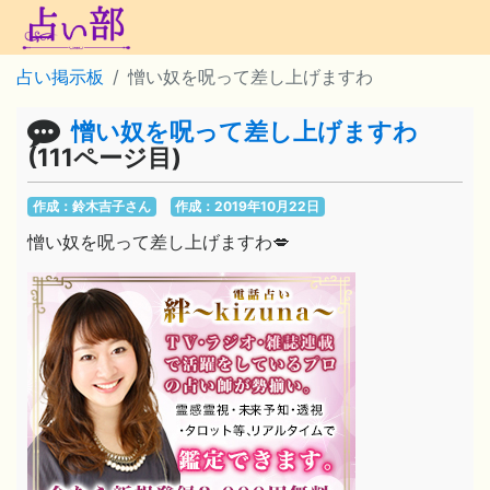
占い掲示板
憎い奴を呪って差し上げますわ
憎い奴を呪って差し上げますわ
(111ページ目)
作成：鈴木吉子さん
作成：2019年10月22日
憎い奴を呪って差し上げますわ💋