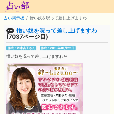
占い掲示板
憎い奴を呪って差し上げますわ
憎い奴を呪って差し上げますわ
(7037ページ目)
作成：鈴木吉子さん
作成：2019年10月22日
憎い奴を呪って差し上げますわ💋