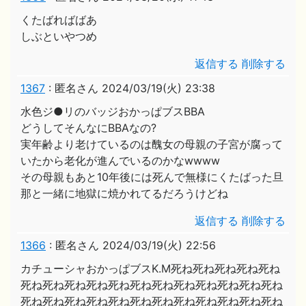
くたばればばあ
しぶといやつめ
返信する
削除する
1367
:
匿名さん
2024/03/19(火) 23:38
水色ジ●リのバッジおかっぱブスBBA
どうしてそんなにBBAなの?
実年齢より老けているのは醜女の母親の子宮が腐って
いたから老化が進んでいるのかなwwww
その母親もあと10年後には死んで無様にくたばった旦
那と一緒に地獄に焼かれてるだろうけどね
返信する
削除する
1366
:
匿名さん
2024/03/19(火) 22:56
カチューシャおかっぱブスK.M死ね死ね死ね死ね死ね
死ね死ね死ね死ね死ね死ね死ね死ね死ね死ね死ね死ね
死ね死ね死ね死ね死ね死ね死ね死ね死ね死ね死ね死ね