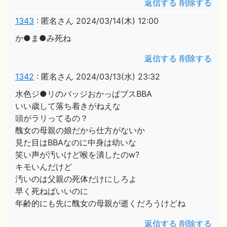
返信する
削除する
1343
:
匿名さん
2024/03/14(木) 12:00
か●ま●み死ね
返信する
削除する
1342
:
匿名さん
2024/03/13(水) 23:32
水色ジ●リのバッジおかっぱブスBBA
いい歳して落ち着きがねえな
頭がラリってるの？
醜女の母親の娘だから仕方がないか
見た目はBBAなのに中身は幼いな
笑い声が汚いけど喉を潰したのw?
キモいんだけど
汚いのは父親の死体だけにしろよ
早く死ねばいいのに
年齢的にも先に醜女の母親が逝くだろうけどね
返信する
削除する