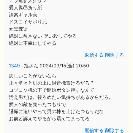
アラ還新人グリン
愛人糞邑折り紙
詮索ギャル実
ドスコイサボり元
元黒糞婆
絶対に赦さない 呪い殺してやる
絶対に不幸にしてやる
返信する
削除する
1349
:
旭さん
2024/03/15(金) 20:50
疚しいことがないなら
正々堂々と机の上に録音機置けるだろ？
コソコソ机の下で開始ボタン押すなんて
汚え男だは。後ろめたい気持ちがあるからだろ。
愛人の敵を売ったつもりで
退職に追いやって男の株を上げたつもりだな
お前と訴えてやるから震えてまってろ
返信する
削除する