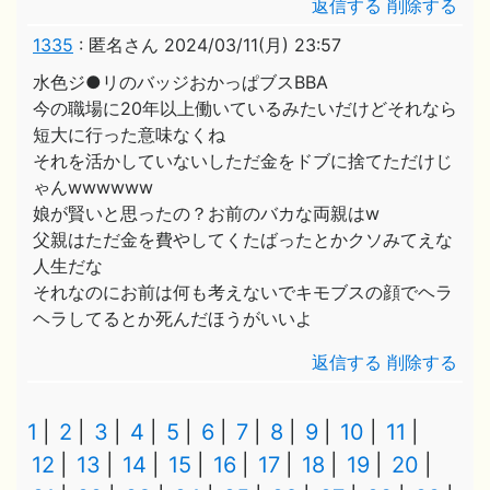
返信する
削除する
1335
:
匿名さん
2024/03/11(月) 23:57
水色ジ●リのバッジおかっぱブスBBA
今の職場に20年以上働いているみたいだけどそれなら
短大に行った意味なくね
それを活かしていないしただ金をドブに捨てただけじ
ゃんwwwwww
娘が賢いと思ったの？お前のバカな両親はw
父親はただ金を費やしてくたばったとかクソみてえな
人生だな
それなのにお前は何も考えないでキモブスの顔でヘラ
ヘラしてるとか死んだほうがいいよ
返信する
削除する
1
2
3
4
5
6
7
8
9
10
11
12
13
14
15
16
17
18
19
20