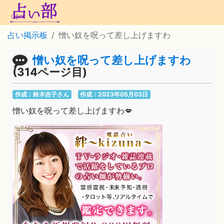
占い掲示板
憎い奴を呪って差し上げますわ
憎い奴を呪って差し上げますわ
(314ページ目)
作成：鈴木吉子さん
作成：2023年05月03日
憎い奴を呪って差し上げますわ💋